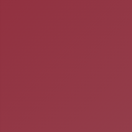
O nas
Dofinansowanie
Cennik